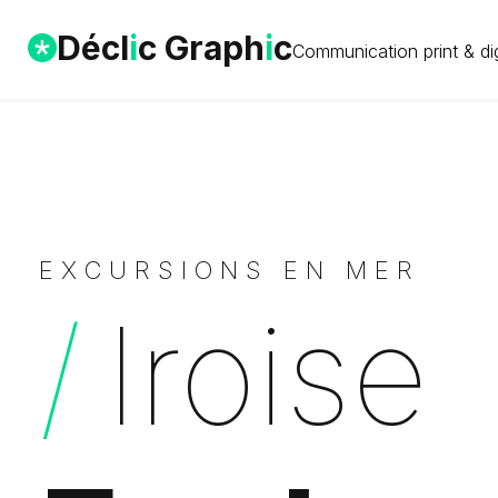
Décl
i
c Graph
i
c
Communication print
&
dig
Décl
i
c Graph
i
c
EXCURSIONS EN MER
Iroise